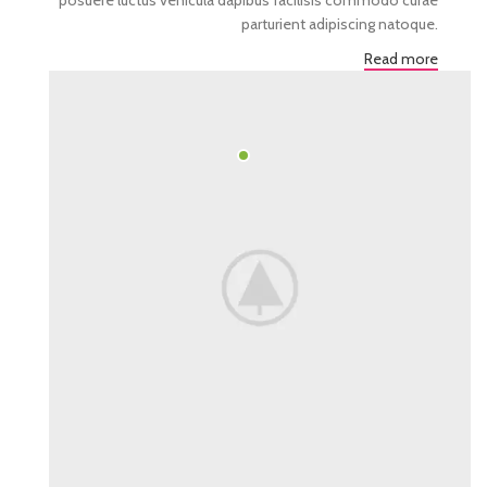
posuere luctus vehicula dapibus facilisis commodo curae
parturient adipiscing natoque.
Read more