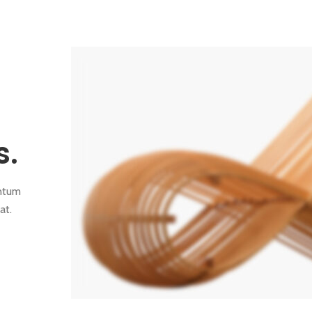
s.
ntum
at.